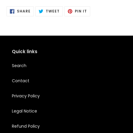
SHARE
POSTING
PIN
SHARE
TWEET
PIN IT
ON
ON
IT
FACEBOOK
TWITTER
PINTEREST
Quick links
Search
Contact
Privacy Policy
Legal Notice
Refund Policy