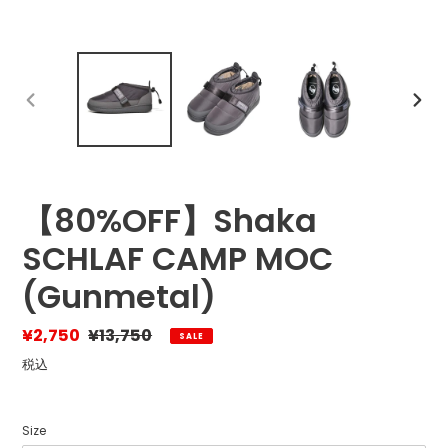
前
次
の
の
ス
ス
ラ
ラ
イ
イ
ド
ド
【80%OFF】Shaka
SCHLAF CAMP MOC
(Gunmetal)
販
¥2,750
通
¥13,750
SALE
売
常
税込
価
価
格
格
Size