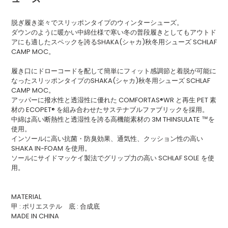
加
す
脱ぎ履き楽々でスリッポンタイプのウィンターシューズ。
る
ダウンのように暖かい中綿仕様で寒い冬の普段履きとしてもアウトド
アにも適したスペックを誇るSHAKA(シャカ)秋冬用シューズ SCHLAF
CAMP MOC。
履き口にドローコードを配して簡単にフィット感調節と着脱が可能に
なったスリッポンタイプのSHAKA(シャカ)秋冬用シューズ SCHLAF
CAMP MOC。
アッパーに撥水性と透湿性に優れた COMFORTAS®WR と再生 PET 素
材の ECOPET® を組み合わせたサステナブルファブリックを採用。
中綿は高い断熱性と透湿性を誇る高機能素材の 3M THINSULATE ™を
使用。
インソールに高い抗菌・防臭効果、通気性、クッション性の高い
SHAKA IN-FOAM を使用。
ソールにサイドマッケイ製法でグリップ力の高い SCHLAF SOLE を使
用。
MATERIAL
甲 : ポリエステル 底 : 合成底
MADE IN CHINA