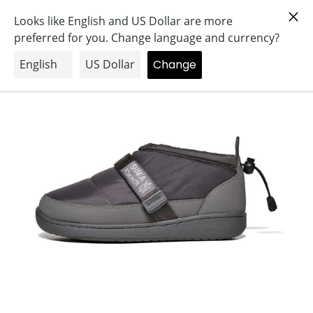
コ
Search
Log in
Cart
ン
テ
ン
ツ
に
ス
キ
ッ
プ
す
る