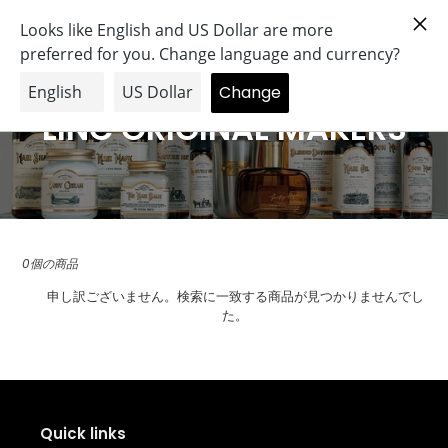
コ
Search
Log in
Cart
ン
テ
ン
ツ
に
C
LINC ORIGINAL MAKERS
ス
o
キ
ッ
l
プ
す
l
る
0個の商品
e
申し訳ございません。検索に一致する商品が見つかりませんでし
c
た。
t
i
o
Quick links