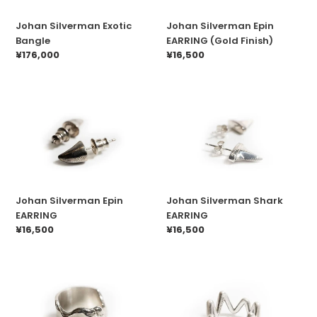
Johan Silverman Exotic
Johan Silverman Epin
Bangle
EARRING (Gold Finish)
通
¥176,000
通
¥16,500
常
常
価
価
格
格
Johan
Johan
Silverman
Silverman
Epin
Shark
EARRING
EARRING
Johan Silverman Epin
Johan Silverman Shark
EARRING
EARRING
通
¥16,500
通
¥16,500
常
常
価
価
格
格
JOHAN
JOHAN
SILVERMAN
SILVERMAN
Melt
Pulse