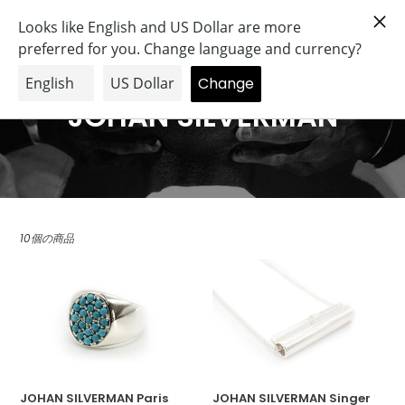
コ
Search
Log in
Cart
ン
テ
ン
ツ
に
C
JOHAN SILVERMAN
ス
o
キ
ッ
l
プ
す
l
る
10個の商品
e
JOHAN
JOHAN
c
SILVERMAN
SILVERMAN
Paris
Singer
t
Ring
Necklace
(turquoise)
i
o
JOHAN SILVERMAN Paris
JOHAN SILVERMAN Singer