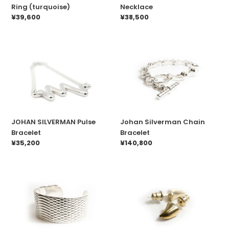
n
Ring (turquoise)
Necklace
通
¥39,600
通
¥38,500
:
常
常
価
価
格
格
JOHAN
Johan
SILVERMAN
Silverman
Pulse
Chain
Bracelet
Bracelet
JOHAN SILVERMAN Pulse
Johan Silverman Chain
Bracelet
Bracelet
通
¥35,200
通
¥140,800
常
常
価
価
格
格
Johan
Johan
Silverman
Silverman
Exotic
Epin
Bangle
EARRING
(Gold
Finish)