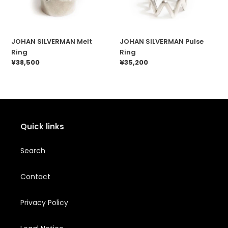
Ring
Ring
JOHAN SILVERMAN Melt
JOHAN SILVERMAN Pulse
Ring
Ring
通
¥38,500
通
¥35,200
常
常
価
価
格
格
Quick links
Search
Contact
Privacy Policy