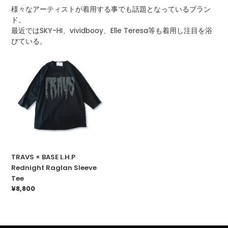
n
様々なアーティストが着用する事でも話題となっているブラン
ド。
:
最近ではSKY-HI、vividbooy、Elle Teresa等も着用し注目を浴
びている。
TRAVS
×
BASE
L.H.P
Rednight
Raglan
Sleeve
Tee
TRAVS × BASE L.H.P
Rednight Raglan Sleeve
Tee
通
¥8,800
常
価
格