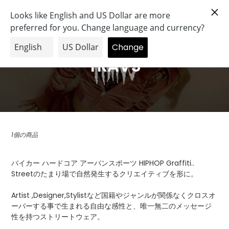
コ
Search
Log in
Cart
ン
テ
ン
ツ
に
C
TRAVS
ス
o
キ
ッ
l
プ
す
l
る
1個の商品
e
c
バイカー ハードコア アーバンスポーツ HIPHOP Graffiti..
Streetのたまり場で自然発生するクリエイティブを形に。
t
i
Artist ,Designer,Stylistなど国籍やジャンルが関係なくクロスオ
ーバーする事で生まれる自由な感性と、唯一無二のメッセージ
o
性を持つストリートウェア。