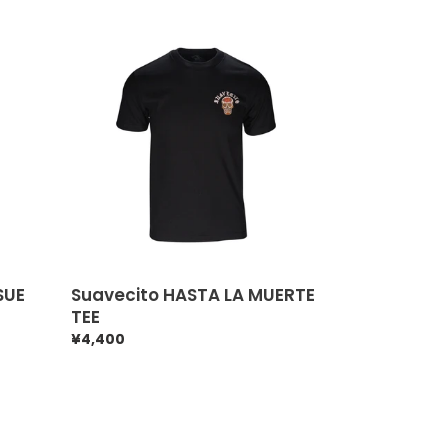
Suavecito
HASTA
LA
MUERTE
TEE
SUE
Suavecito HASTA LA MUERTE
TEE
通
¥4,400
常
価
格