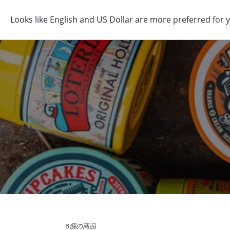
コ
ン
テ
ン
ツ
に
ス
キ
ッ
プ
す
る
6個の商品