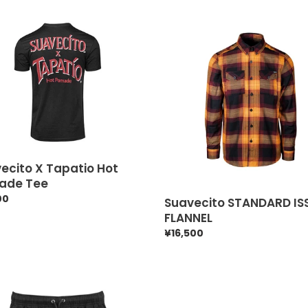
t
cito
Suavecito
i
STANDARD
o
io
ISSUE
FLANNEL
n
de
:
ecito X Tapatio Hot
ade Tee
00
Suavecito STANDARD IS
FLANNEL
通
¥16,500
常
価
cito
格
e