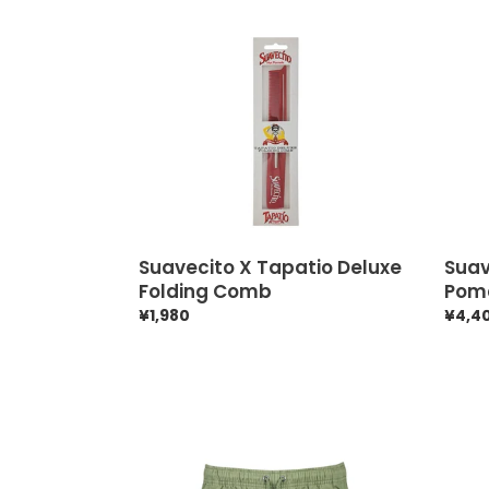
Suavecito
Suave
X
X
Tapatio
Tapat
Deluxe
Hot
Folding
Poma
Comb
Tee
Suavecito X Tapatio Deluxe
Suav
Folding Comb
Pom
通
¥1,980
通
¥4,4
常
常
価
価
格
格
Suavecito
Suave
[Firme
[Firm
Club]
Club]