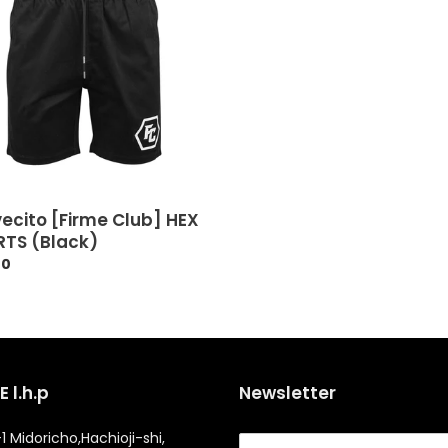
TS
k)
ecito [Firme Club] HEX
TS (Black)
00
 l.h.p
Newsletter
1 Midoricho,Hachioji-shi,