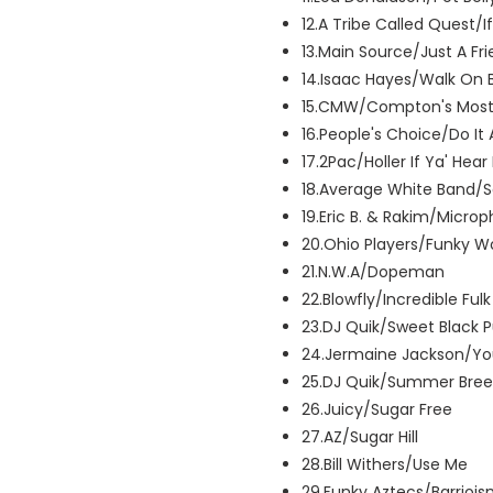
12.A Tribe Called Quest/
13.Main Source/Just A Fr
14.Isaac Hayes/Walk On 
15.CMW/Compton's Most
16.People's Choice/Do I
17.2Pac/Holler If Ya' Hear
18.Average White Band/S
19.Eric B. & Rakim/Micro
20.Ohio Players/Funky 
21.N.W.A/Dopeman
22.Blowfly/Incredible Fulk
23.DJ Quik/Sweet Black 
24.Jermaine Jackson/You
25.DJ Quik/Summer Bre
26.Juicy/Sugar Free
27.AZ/Sugar Hill
28.Bill Withers/Use Me
29.Funky Aztecs/Barrioi