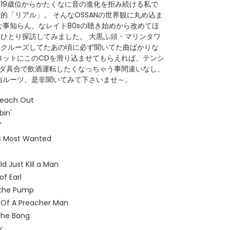
19歳位からかたくなに音の進化を拒み続ける私で
的「リアル」。 そんなOSSANの世界観に丸め込ま
な事知らん、なレイト80sの聴き始めから改めてほ
ひとり探訪してみました。 大黒ふ頭・マリンタワ
にクルーズしてたあの頃に必ず聞いてた曲ばかりな
ロットにこのCDを滑り込ませてもらえれば、テンシ
グダ具合で飲酒運転したくなっちゃう事間違いなし、
曲ルーツ、是非聞いてみて下さいませ～。
Reach Out
bin'
'
s Most Wanted
ld Just Kill a Man
f Earl
 the Pump
n Of A Preacher Man
 the Bong
y