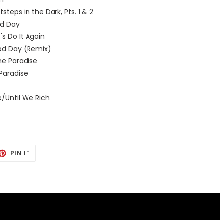
steps in the Dark, Pts. 1 & 2
od Day
's Do It Again
od Day (Remix)
me Paradise
 Paradise
e
e/Until We Rich
e
TING
PIN
PIN IT
IT
TTER
PINTEREST