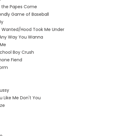
If the Papes Come
iendly Game of Baseball
By
 Wanted/Hood Took Me Under
t Any Way You Wanna
 Me
chool Boy Crush
phone Fiend
Worm
Pussy
 Like Me Don't You
eze
sm