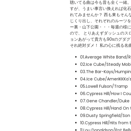
聴いてる曲は今も昔も全く一緒。
すが、うまい事言い換えれば化石
れてみませんか？ 西も東もそん
じくり出し、それぞれのルーツを
ー裏・山下公園・・・毎週の様
ので、 とりあえずダッシュのス
ョンあがって貴方も90sのグダ
それ絶対ダメ！ 私の心に残る名
01.Average White Band/
02.Ice Cube/Steady Mob
03.The Bar-Kays/Humpin
04.Ice Cube/AmeriKKKa'
05.Lowell Fulson/Tramp
06.Cypress Hill/How I Cou
07.Gene Chandler/Duke o
08.Cypress Hill/Hand On
09.Dusty Springfield/So
10.Cypress Hill/Hits from
11.Lou Donaldson/Pot Bell