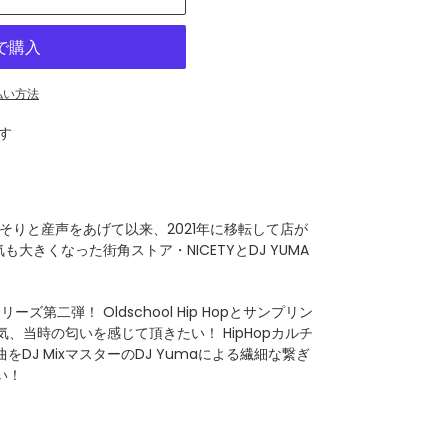
払い方法
す
そりと産声をあげて以来、2021年に移転して店が
大きくなった街角ストア・NICETYとDJ YUMA
第二弾！ Oldschool Hip Hopとサンプリン
気、当時の匂いを感じて頂きたい！ HipHopカルチ
をDJ MixマスターのDJ Yumaによる繊細な繋ぎ
い！