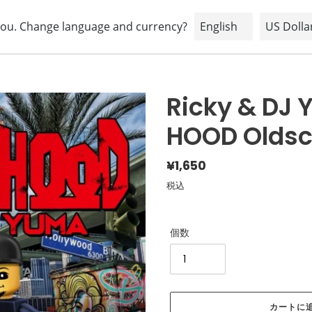
HOME
ABOUT
BRAND
SHOPPING INFORMATION
Ricky & DJ
HOOD Oldsc
通
¥1,650
常
税込
価
格
個数
カートに