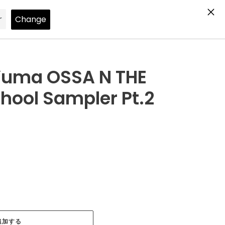
Search
Log in
Cart
 Yuma OSSA N THE
hool Sampler Pt.2
追加する