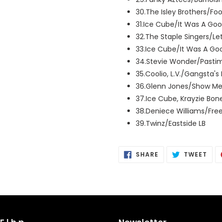
30.The Isley Brothers/Foot
31.Ice Cube/It Was A Go
32.The Staple Singers/Let
33.Ice Cube/It Was A Go
34.Stevie Wonder/Pasti
35.Coolio, L.V./Gangsta's
36.Glenn Jones/Show M
37.Ice Cube, Krayzie Bon
38.Deniece Williams/Fre
39.Twinz/Eastside LB
SHARE
POS
SHARE
TWEET
ON
ON
FACEBOOK
TWI