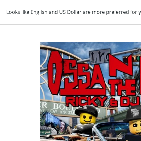
コ
ン
テ
ン
ツ
に
ス
キ
ッ
プ
す
る