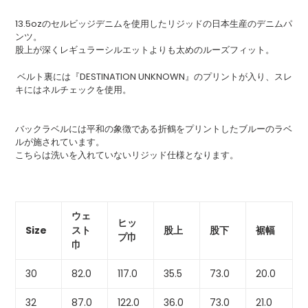
商
品
13.5ozのセルビッジデニムを使用したリジッドの日本生産のデニムパ
を
ンツ。
追
股上が深くレギュラーシルエットよりも太めのルーズフィット。
加
す
ベルト裏には『DESTINATION UNKNOWN』のプリントが入り、スレ
る
キにはネルチェックを使用。
バックラベルには平和の象徴である折鶴をプリントしたブルーのラベ
ルが施されています。
こちらは洗いを入れていないリジッド仕様となります。
ウェ
ヒッ
Size
スト
股上
股下
裾幅
プ巾
巾
30
82.0
117.0
35.5
73.0
20.0
32
87.0
122.0
36.0
73.0
21.0