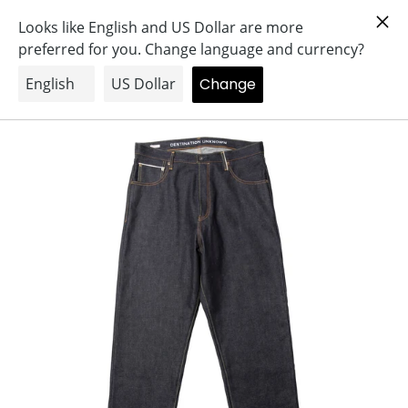
コ
Search
Log in
Cart
ン
テ
ン
ツ
に
ス
キ
ッ
プ
す
る