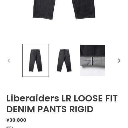
前
次
の
の
ス
ス
ラ
ラ
イ
イ
ド
ド
Liberaiders LR LOOSE FIT
DENIM PANTS RIGID
通
¥30,800
常