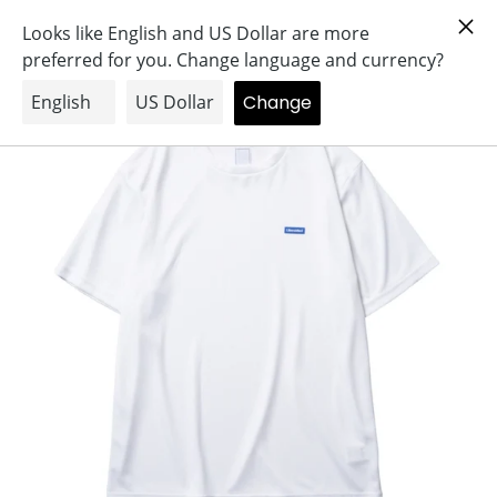
コ
Search
Log in
Cart
ン
テ
ン
ツ
に
ス
キ
ッ
プ
す
る