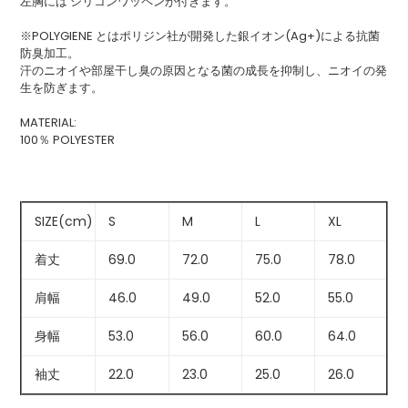
る
左胸には シリコンワッペンが付きます。
※POLYGIENE とはポリジン社が開発した銀イオン(Ag+)による抗菌
防臭加工。
汗のニオイや部屋干し臭の原因となる菌の成長を抑制し、ニオイの発
生を防ぎます。
MATERIAL:
100％ POLYESTER
SIZE(cm)
S
M
L
XL
着丈
69.0
72.0
75.0
78.0
肩幅
46.0
49.0
52.0
55.0
身幅
53.0
56.0
60.0
64.0
袖丈
22.0
23.0
25.0
26.0