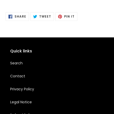
SHARE
POSTING
PIN
SHARE
TWEET
PIN IT
ON
ON
IT
FACEBOOK
TWITTER
PINTEREST
Quick links
Search
Contact
Privacy Policy
Legal Notice