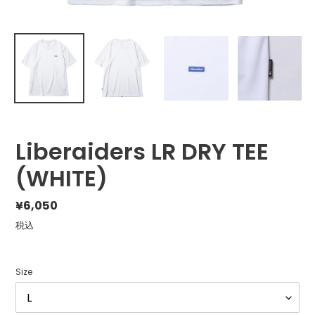
Liberaiders LR DRY TEE
(WHITE)
通
¥6,050
常
税込
価
格
Size