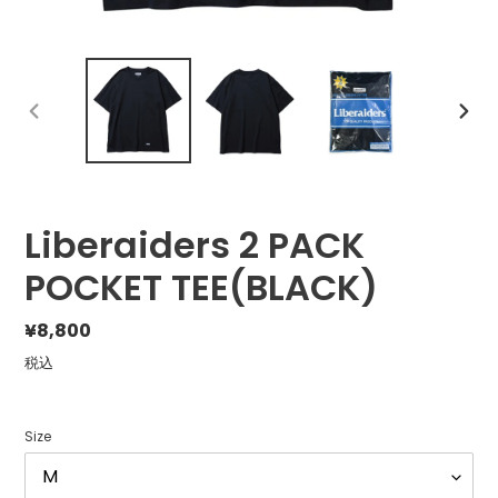
前
次
の
の
ス
ス
ラ
ラ
イ
イ
ド
ド
Liberaiders 2 PACK
POCKET TEE(BLACK)
通
¥8,800
常
税込
価
格
Size