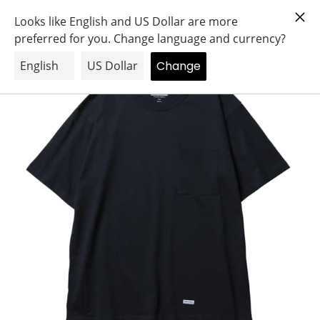
コ
Search
Log in
Cart
ン
テ
ン
ツ
に
ス
キ
ッ
プ
す
る