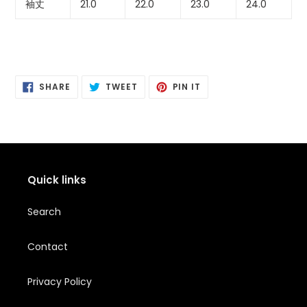
袖丈
21.0
22.0
23.0
24.0
SHARE
POSTING
PIN
SHARE
TWEET
PIN IT
ON
ON
IT
FACEBOOK
TWITTER
PINTEREST
Quick links
Search
Contact
Privacy Policy