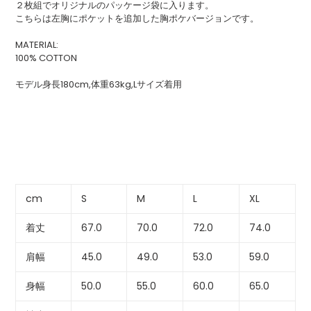
る
２枚組でオリジナルのパッケージ袋に入ります。
こちらは左胸にポケットを追加した胸ポケバージョンです。
MATERIAL:
100% COTTON
モデル身長180cm,体重63kg,Lサイズ着用
cm
S
M
L
XL
着丈
67.0
70.0
72.0
74.0
肩幅
45.0
49.0
53.0
59.0
身幅
50.0
55.0
60.0
65.0