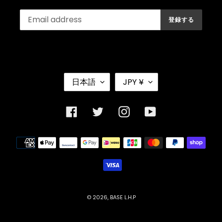
登録する
言
通
日本語
JPY ¥
語
貨
Facebook
Twitter
Instagram
YouTube
決
済
方
法
© 2026,
BASE L.H.P