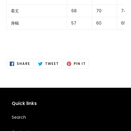
加
す
着丈
68
70
74
る
身幅
57
60
65
SHARE
POSTING
PIN
SHARE
TWEET
PIN IT
ON
ON
IT
FACEBOOK
TWITTER
PINTEREST
Quick links
Search