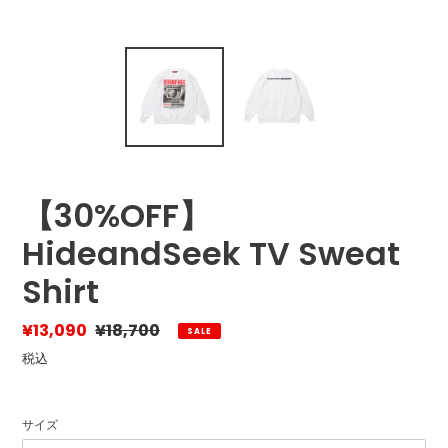
【30%OFF】
HideandSeek TV Sweat
Shirt
販
¥13,090
通
¥18,700
SALE
売
常
税込
価
価
格
格
サイズ