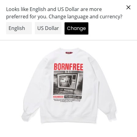
コ
Search
Log in
Cart
ン
テ
ン
ツ
に
ス
キ
ッ
プ
す
る