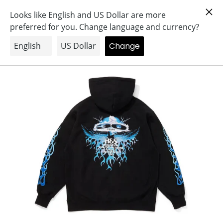
コ
Search
Log in
Cart
ン
テ
ン
ツ
に
ス
キ
ッ
プ
す
る