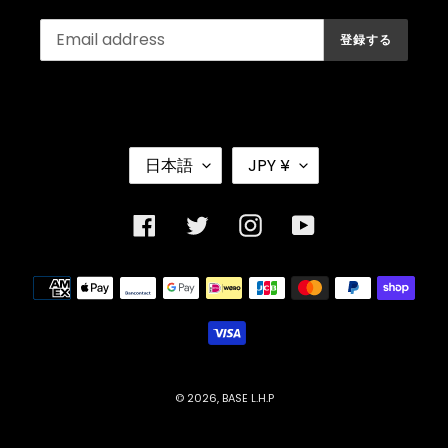
登録する
言
通
日本語
JPY ¥
語
貨
Facebook
Twitter
Instagram
YouTube
決
済
方
法
© 2026,
BASE L.H.P