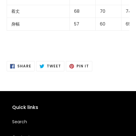
加
す
着丈
68
70
74
る
身幅
57
60
65
SHARE
POSTING
PIN
SHARE
TWEET
PIN IT
ON
ON
IT
FACEBOOK
TWITTER
PINTEREST
Quick links
Search