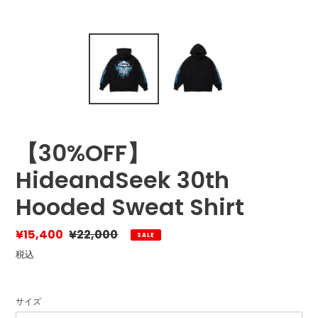
【30%OFF】
HideandSeek 30th
Hooded Sweat Shirt
販
¥15,400
通
¥22,000
SALE
売
常
税込
価
価
格
格
サイズ