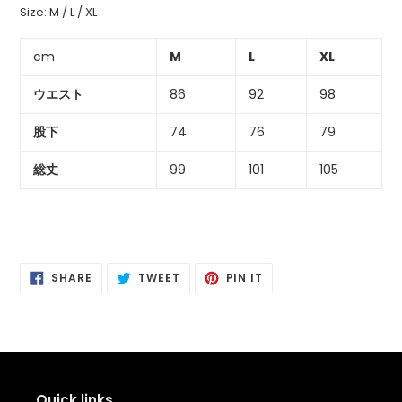
追
Size: M / L / XL
加
す
cm
M
L
XL
る
ウエスト
86
92
98
股下
74
76
79
総丈
99
101
105
SHARE
POSTING
PIN
SHARE
TWEET
PIN IT
ON
ON
IT
FACEBOOK
TWITTER
PINTEREST
Quick links