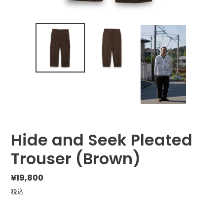
Hide and Seek Pleated
Trouser (Brown)
通
¥19,800
常
税込
価
格