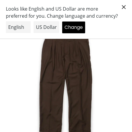
コ
Search
Log in
Cart
ン
テ
ン
ツ
に
ス
キ
ッ
プ
す
る