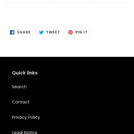
SHARE
POSTING
PIN
SHARE
TWEET
PIN IT
ON
ON
IT
FACEBOOK
TWITTER
PINTEREST
Quick links
Search
Contact
Privacy Policy
Legal Notice