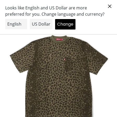
コ
Search
Log in
Cart
ン
テ
ン
ツ
に
ス
キ
ッ
プ
す
る