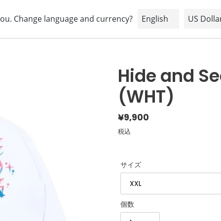
HOME
ABOUT
BRAND
SHOPPING INFORMATION
Hide and See
(WHT)
通
¥9,900
常
税込
価
格
サイズ
個数