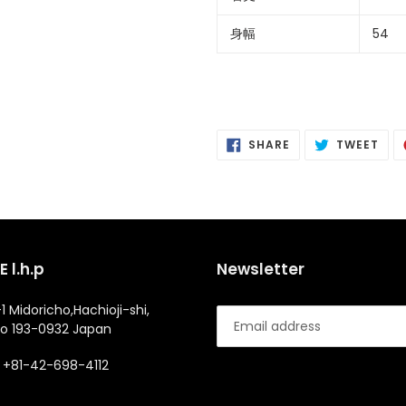
身幅
54
SHARE
POS
SHARE
TWEET
ON
ON
FACEBOOK
TWI
 l.h.p
Newsletter
1 Midoricho,Hachioji-shi,
o 193-0932 Japan
+81-42-698-4112