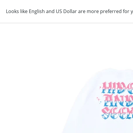
コ
ン
テ
ン
ツ
に
ス
キ
ッ
プ
す
る