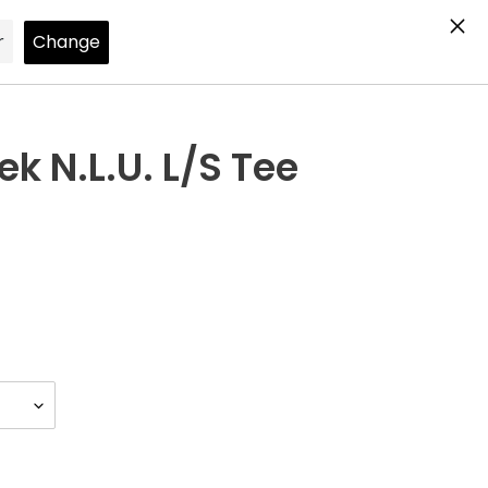
Search
Log in
Cart
k N.L.U. L/S Tee