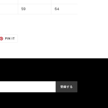
59
64
TING
PIN
PIN IT
IT
TTER
PINTEREST
登録する