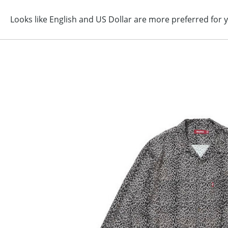
コ
ン
テ
ン
ツ
に
ス
キ
ッ
プ
す
る