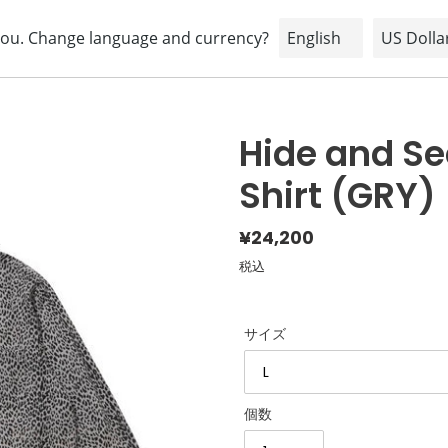
HOME
ABOUT
BRAND
SHOPPING INFORMATION
Hide and Se
Shirt (GRY)
通
¥24,200
常
税込
価
格
サイズ
個数