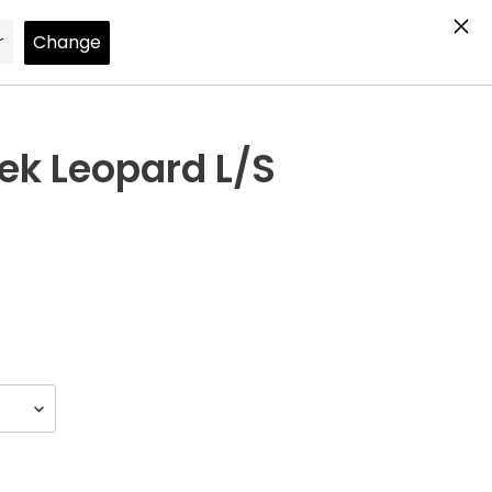
Search
Log in
Cart
ek Leopard L/S