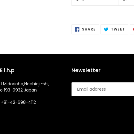
SHARE
POS
SHARE
TWEET
ON
ON
FACEBOOK
TWI
 l.h.p
Newsletter
1 Midoricho,Hachioji-shi,
o 193-0932 Japan
+81-42-698-4112