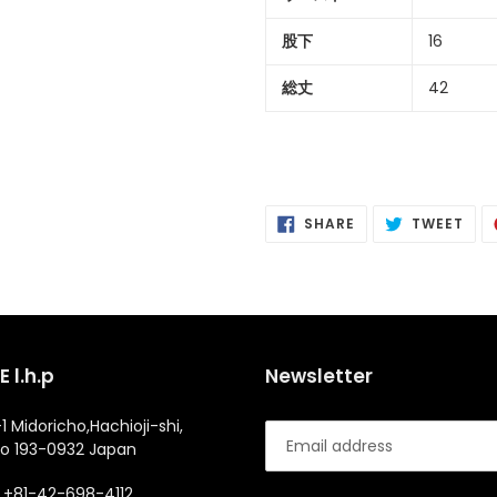
股下
16
総丈
42
SHARE
POS
SHARE
TWEET
ON
ON
FACEBOOK
TWI
 l.h.p
Newsletter
1 Midoricho,Hachioji-shi,
o 193-0932 Japan
+81-42-698-4112