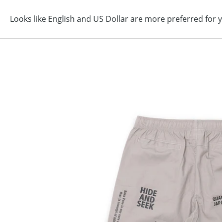
コ
ン
テ
ン
ツ
に
ス
キ
ッ
プ
す
る