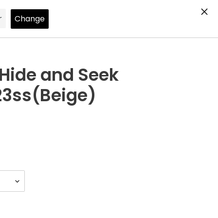
Search
Log in
Cart
ide and Seek
23ss(Beige)