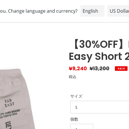
HOME
ABOUT
BRAND
SHOPPING INFORMATION
【30%OFF】H
Easy Short 
販
¥9,240
通
¥13,200
SALE
売
常
税込
価
価
格
格
サイズ
個数