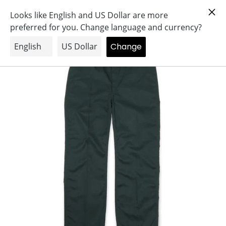
コ
Search
Log in
Cart
ン
テ
ン
ツ
に
ス
キ
ッ
プ
す
る