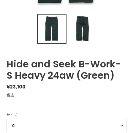
Hide and Seek B-Work-
S Heavy 24aw (Green)
通
¥23,100
常
税込
価
格
サイズ