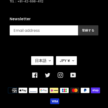
TEL：+81-42-698-4112
Newsletter
登録する
言
通
日本語
JPY ¥
語
貨
Facebook
Twitter
Instagram
YouTube
決
済
方
法