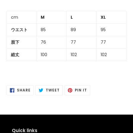
る
cm
M
L
XL
ウエスト
85
89
95
股下
76
77
77
総丈
100
102
102
SHARE
POSTING
PIN
SHARE
TWEET
PIN IT
ON
ON
IT
FACEBOOK
TWITTER
PINTEREST
Quick links