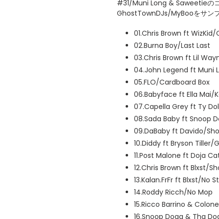
#31/Muni Long & Sawe
GhostTownDJs/MyBoo
01.Chris Brown ft WizKid/
02.Burna Boy/Last Last
03.Chris Brown ft Lil Wa
04.John Legend ft Muni
05.FLO/Cardboard Box
06.Babyface ft Ella Mai/K
07.Capella Grey ft Ty Do
08.Sada Baby ft Snoop D
09.DaBaby ft Davido/Sho
10.Diddy ft Bryson Tille
11.Post Malone ft Doja Ca
12.Chris Brown ft Blxst/Sh
13.Kalan.FrFr ft Blxst/No 
14.Roddy Ricch/No Mop
15.Ricco Barrino & Colonel
16.Snoop Dogg & Tha D