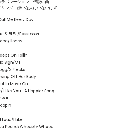
etieのコラボレーション！伝説の曲
をサンプリング！嫌いな人はいないはず！！
Call Me Every Day
yne & BLEU/Possessive
 Long/Honey
eeps On Fallin
lla Sign/OT
ogg/2 Freaks
wing Off Her Body
r/Gotta Move On
t/I Like You -A Happier Song-
ow It
Stoppin
 Loud/I Like
ogg Pound/Whoopty Whoop