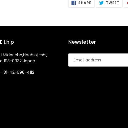
SHARE
POS
SHARE
TWEET
ON
ON
FACEBOOK
TWI
 l.h.p
Newsletter
1 Midoricho,Hachioji-shi,
o 193-0932 Japan
+81-42-698-4112