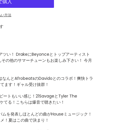
払い方法
す
がアツい！ DrakeにBeyonceとトップアーティスト
んその他のサマーチューンもお楽しみ下さい！ 今月
はなんとAfrobeatsのDavidoとのコラボ！爽快トラ
ってます！ギャル受け抜群！
トもいい感じ！21SavageとTyler The
がイケてる！こちらは爆音で聴きたい！
ルバムを発表しほとんどの曲がHouseミュージック！
スメ！夏はこの曲で決まり！