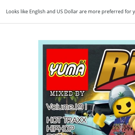
コ
ン
テ
ン
ツ
に
ス
キ
ッ
プ
す
る