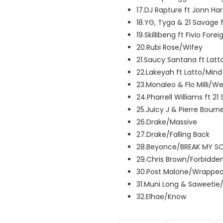
17.DJ Rapture ft Jonn Ha
18.YG, Tyga & 21 Savage 
19.Skillibeng ft Fivio F
20.Rubi Rose/Wifey
21.Saucy Santana ft Latt
22.Lakeyah ft Latto/Mind
23.Monaleo & Flo Milli/
24.Pharrell Williams ft 
25.Juicy J & Pierre Bour
26.Drake/Massive
27.Drake/Falling Back
28.Beyonce/BREAK MY S
29.Chris Brown/Forbidde
30.Post Malone/Wrapped
31.Muni Long & Saweetie
32.Elhae/Know