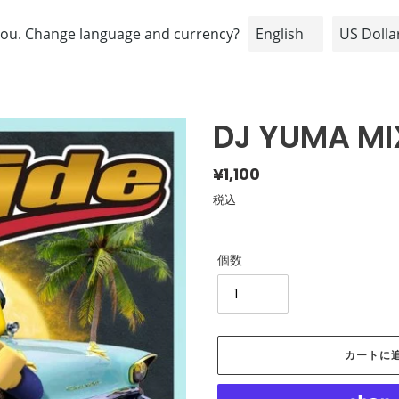
HOME
ABOUT
BRAND
SHOPPING INFORMATION
DJ YUMA MIX
通
¥1,100
常
税込
価
格
個数
カートに