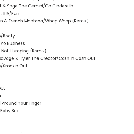
rt & Sage The Gemini/Go Cinderella
ft BIA/Run
oreign & French Montana/Whap Whap (Remix)
o/Booty
 Yo Business
We Not Humping (Remix)
21 Savage & Tyler The Creator/Cash In Cash Out
ne/Smokin Out
OUL
n
 Around Your Finger
/Baby Boo