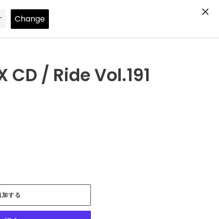
Search
Log in
Cart
 CD / Ride Vol.191
追加する