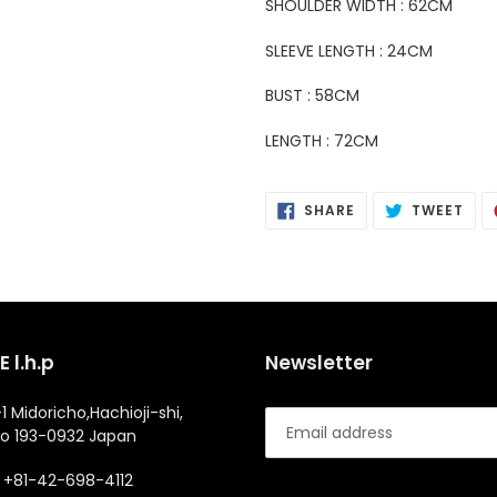
SHOULDER WIDTH : 62CM
SLEEVE LENGTH : 24CM
BUST : 58CM
LENGTH : 72CM
SHARE
POS
SHARE
TWEET
ON
ON
FACEBOOK
TWI
 l.h.p
Newsletter
1 Midoricho,Hachioji-shi,
o 193-0932 Japan
+81-42-698-4112