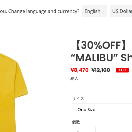
HOME
ABOUT
BRAND
SHOPPING INFORMATION
【30%OFF】D/
“MALIBU” Sh
販
¥8,470
通
¥12,100
SALE
売
常
税込
価
価
格
格
サイズ
個数