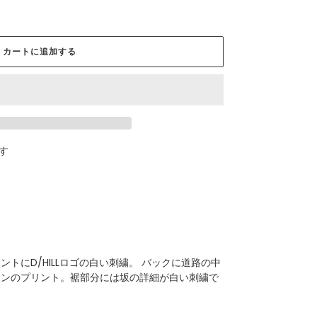
カートに追加する
す
トにD/HILLロゴの白い刺繍。 バックに道路の中
インのプリント。裾部分には坂の詳細が白い刺繍で