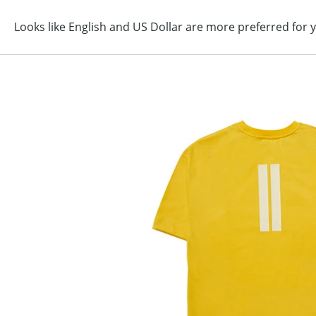
コ
ン
テ
ン
ツ
に
ス
キ
ッ
プ
す
る