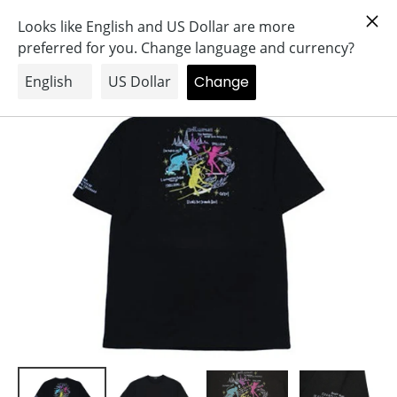
コ
Search
Log in
Cart
ン
テ
ン
ツ
に
ス
キ
ッ
プ
す
る