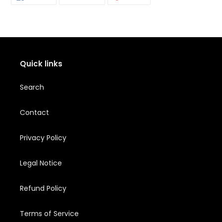
ON
ON
IT
FACEBOOK
TWITTER
PINTEREST
Quick links
Search
Contact
Privacy Policy
Legal Notice
Refund Policy
Terms of Service