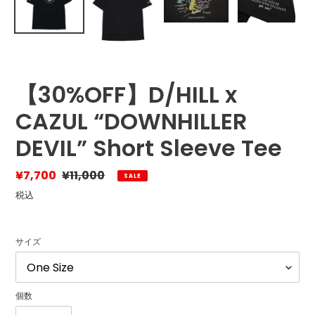
【30%OFF】D/HILL x
CAZUL “DOWNHILLER
DEVIL” Short Sleeve Tee
販
¥7,700
通
¥11,000
SALE
売
常
税込
価
価
格
格
サイズ
個数