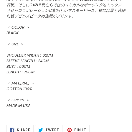
表現。そこにCAZUL氏ならではのコミカルなポージングをミックス
させたコラボレーションに相応しいマスターピース。袖には最も過酷
な坂デビルズピークの住所がプリント。
＜ COLOR ＞
BLACK
＜ SIZE ＞
SHOULDER WIDTH : 62CM
SLEEVE LENGTH : 24CM
BUST : 58CM
LENGTH : 79CM
＜ MATERIAL ＞
COTTON 100%
＜ ORIGIN ＞
MADE IN USA
SHARE
POSTING
PIN
SHARE
TWEET
PIN IT