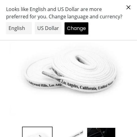
コ
Search
Log in
Cart
ン
テ
ン
ツ
に
ス
キ
ッ
プ
す
る