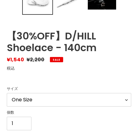
【30%OFF】D/HILL
Shoelace - 140cm
販
¥1,540
通
¥2,200
SALE
売
常
税込
価
価
格
格
サイズ
個数