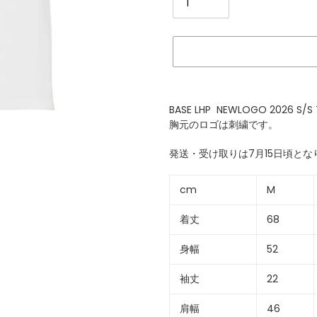
カ
ー
BASE LHP NEWLOGO 2026 S/S
ト
胸元のロゴは刺繍です。
に
商
発送・受け取りは7月15日頃とな
品
を
cm
M
追
加
着丈
68
す
る
身幅
52
袖丈
22
肩幅
46