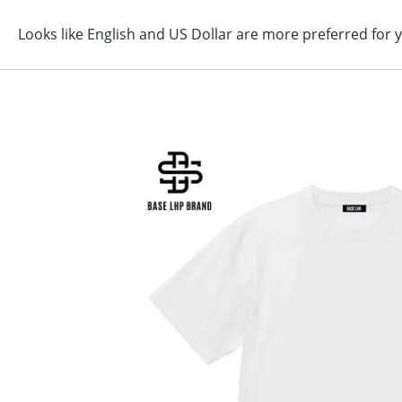
コ
ン
テ
ン
ツ
に
ス
キ
ッ
プ
す
る