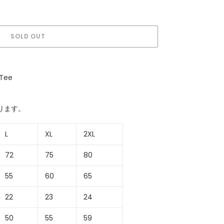
SOLD OUT
 Tee
ります。
L
XL
2XL
72
75
80
55
60
65
22
23
24
50
55
59