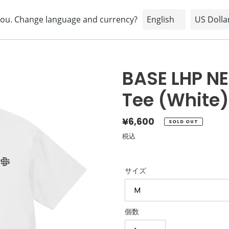
HOME
ABOUT
BRAND
SHOPPING INFORMATION
BASE LHP N
Tee (White)
通
¥6,600
SOLD OUT
常
税込
価
格
サイズ
個数