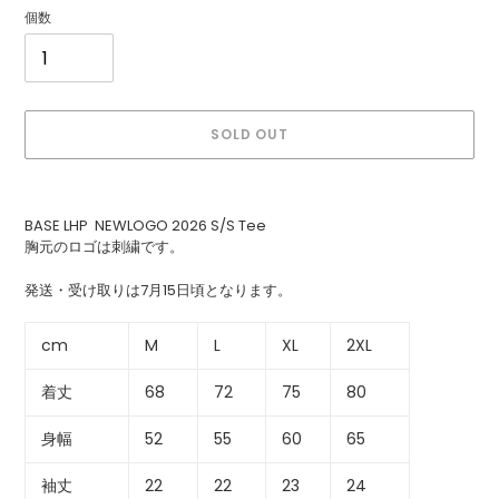
個数
SOLD OUT
カ
ー
BASE LHP NEWLOGO 2026 S/S Tee
ト
胸元のロゴは刺繍です。
に
商
発送・受け取りは7月15日頃となります。
品
を
追
cm
M
L
XL
2XL
加
す
着丈
68
72
75
80
る
身幅
52
55
60
65
袖丈
22
22
23
24