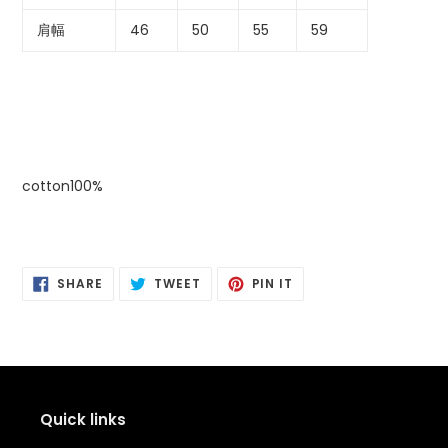
肩幅
46
50
55
59
cotton100%
SHARE
POSTING
PIN
SHARE
TWEET
PIN IT
ON
ON
IT
FACEBOOK
TWITTER
PINTEREST
Quick links