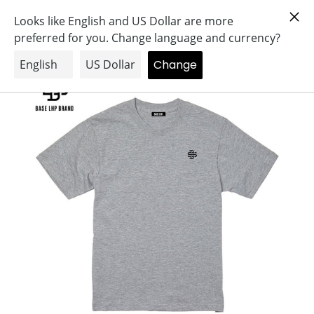
コ
Search
Log in
Cart
ン
テ
ン
ツ
に
ス
キ
ッ
プ
す
る