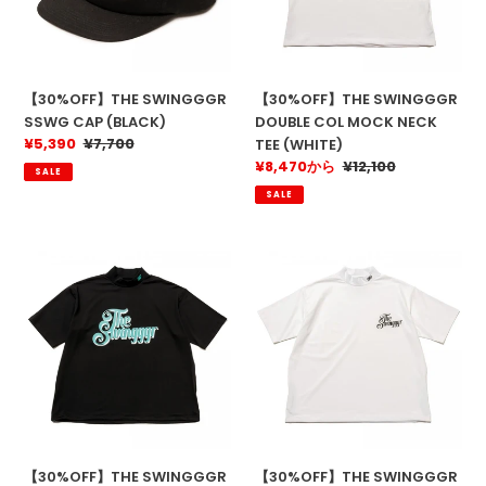
NECK
TEE
(WHITE)
【30%OFF】THE SWINGGGR
【30%OFF】THE SWINGGGR
SSWG CAP (BLACK)
DOUBLE COL MOCK NECK
販
¥5,390
通
¥7,700
TEE (WHITE)
売
常
販
¥8,470から
通
¥12,100
SALE
価
価
売
常
SALE
格
格
価
価
格
格
【30%OFF】
【30%OFF】
THE
THE
SWINGGGR
SWINGGGR
DOUBLE
SWG
COL
MOCK
MOCK
NECK
NECK
TEE
TEE
(WHITE)
(BLACK)
【30%OFF】THE SWINGGGR
【30%OFF】THE SWINGGGR