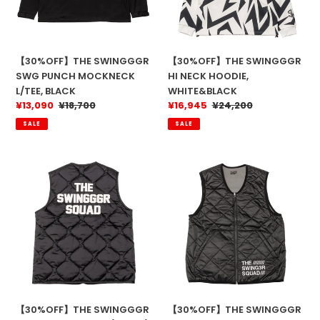
L/TEE,
WHITE&BLACK
BLACK
【30%OFF】THE SWINGGGR
【30%OFF】THE SWINGGGR
SWG PUNCH MOCKNECK
HI NECK HOODIE,
L/TEE, BLACK
WHITE&BLACK
販
¥13,090
通
¥18,700
販
¥16,945
通
¥24,200
売
常
売
常
SALE
SALE
価
価
価
価
格
格
格
格
【30%OFF】
【30%OFF】
THE
THE
SWINGGGR
SWINGGGR
SWG
QUILT
QUILTED
REVERSIBLE
VEST
VEST
(BLACK)
(BLACK&GRAY)
【30%OFF】THE SWINGGGR
【30%OFF】THE SWINGGGR