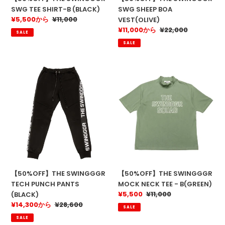
SWG TEE SHIRT-B (BLACK)
SWG SHEEP BOA
販
¥5,500から
通
¥11,000
VEST(OLIVE)
売
常
販
¥11,000から
通
¥22,000
SALE
価
価
売
常
SALE
格
格
価
価
格
格
【50%OFF】
【50%OFF】
THE
THE
SWINGGGR
SWINGGGR
TECH
MOCK
PUNCH
NECK
PANTS
TEE
(BLACK)
-
B(GREEN)
【50%OFF】THE SWINGGGR
【50%OFF】THE SWINGGGR
TECH PUNCH PANTS
MOCK NECK TEE - B(GREEN)
販
¥5,500
通
¥11,000
(BLACK)
売
常
販
¥14,300から
通
¥28,600
SALE
価
価
売
常
SALE
格
格
価
価