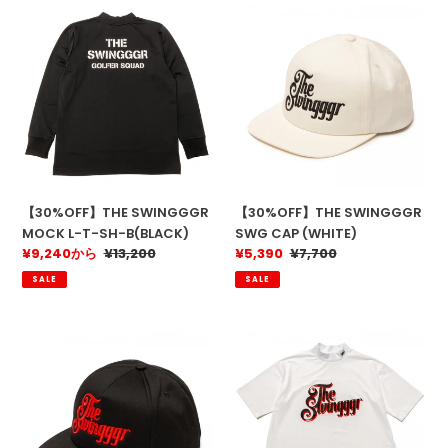
【30%OFF】
【30%OFF】
THE
THE
SWINGGGR
SWINGGGR
MOCK
SWG
L-
CAP
T-
(WHITE)
SH-
B(BLACK)
【30%OFF】THE SWINGGGR
【30%OFF】THE SWINGGGR
MOCK L-T-SH-B(BLACK)
SWG CAP (WHITE)
販
¥9,240から
通
¥13,200
販
¥5,390
通
¥7,700
売
常
売
常
SALE
SALE
価
価
価
価
格
格
格
格
【30%OFF】
【30%OFF】
THE
THE
SWINGGGR
SWINGGGR
SSWG
DOUBLE
CAP
COL
(BLACK)
MOCK