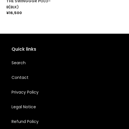
THE SWINGGGR POLO-
B(BLK)
通
¥16,500
常
価
格
Quick links
Search
Contact
Privacy Policy
Legal Notice
Refund Policy