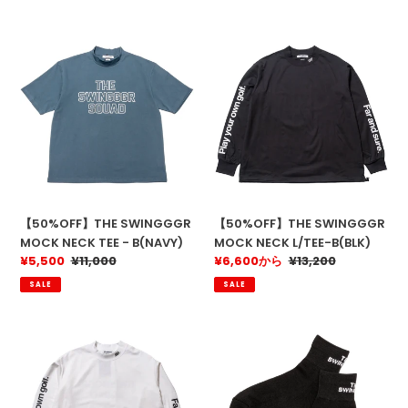
格
格
【50%OFF】
【50%OFF】
THE
THE
SWINGGGR
SWINGGGR
MOCK
MOCK
NECK
NECK
TEE
L/TEE-
-
B(BLK)
B(NAVY)
【50%OFF】THE SWINGGGR
【50%OFF】THE SWINGGGR
MOCK NECK TEE - B(NAVY)
MOCK NECK L/TEE-B(BLK)
販
¥5,500
通
¥11,000
販
¥6,600から
通
¥13,200
売
常
売
常
SALE
SALE
価
価
価
価
格
格
格
格
【50%OFF】
THE
THE
SWINGGGR
SWINGGGR
SOX(BLK)
MOCK