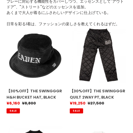
プレーに対応する機能性をカバーしつつ、エッセンスとして"アウト
n
ドア"、"ストリート"などのエッセンスを追加。
あくまで大人が着るにふさわしいデザインに仕上げている。
:
日常を彩る1着は、ファッションの楽しさを教えてくれるはずだ。
【30%OFF】
【30%OFF】
THE
THE
SWINGGGR
SWINGGGR
H&H
QUILT
BUCKET
2WAY
HAT,
PT,
BLACK
BLACK
【30%OFF】THE SWINGGGR
【30%OFF】THE SWINGGGR
H&H BUCKET HAT, BLACK
QUILT 2WAY PT, BLACK
販
¥6,160
通
¥8,800
販
¥19,250
通
¥27,500
売
常
売
常
SALE
SALE
価
価
価
価
格
格
格
格
【30%OFF】
【30%OFF】
THE
THE