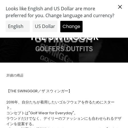
コ
Search
Log in
Cart
ン
テ
ン
ツ
に
C
THE SWINGGGR
ス
o
キ
ッ
l
プ
す
l
る
31個の商品
e
c
【THE SWINGGGR／ザ スウィンガー】
t
2016年、自分たちが着用したいゴルフウェアを作るためにスター
ト。
i
コンセプトは"Golf Wear for Everyday"。
ラウンドだけでなく、デイリーのファッションにも合わせられるデザ
o
インを提案する。