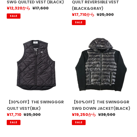
SWG QUILTED VEST (BLACK)
QUILT REVERSIBLE VEST
販
¥12,320から
通
¥17,600
(BLACK&GRAY)
売
常
販
¥17,710から
通
¥25,300
SALE
価
価
売
常
SALE
格
格
価
価
格
格
【30%OFF】
【50%OFF】
THE
THE
SWINGGGR
SWINGGGR
QUILT
SWG
VEST(BLK)
DOWN
JACKET(BLACK)
【30%OFF】THE SWINGGGR
【50%OFF】THE SWINGGGR
QUILT VEST(BLK)
SWG DOWN JACKET(BLACK)
販
¥17,710
通
¥25,300
販
¥19,250から
通
¥38,500
売
常
売
常
SALE
SALE
価
価
価
価
格
格
格
格