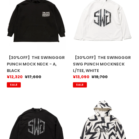
SWINGGGR
SWINGGGR
PUNCH
SWG
MOCK
PUNCH
NECK
MOCKNECK
-
L/TEE,
A,
WHITE
BLACK
【30%OFF】THE SWINGGGR
【30%OFF】THE SWINGGGR
PUNCH MOCK NECK - A,
SWG PUNCH MOCKNECK
BLACK
L/TEE, WHITE
販
¥12,320
通
¥17,600
販
¥13,090
通
¥18,700
売
常
売
常
SALE
SALE
価
価
価
価
格
格
格
格
【30%OFF】
【30%OFF】
THE
THE
SWINGGGR
SWINGGGR
SWG
HI
PUNCH
NECK
MOCKNECK
HOODIE,