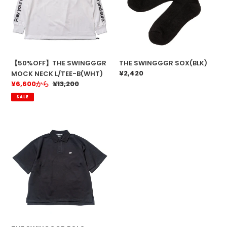
NECK
L/TEE-
B(WHT)
【50%OFF】THE SWINGGGR
THE SWINGGGR SOX(BLK)
通
¥2,420
MOCK NECK L/TEE-B(WHT)
常
販
¥6,600から
通
¥13,200
価
売
常
SALE
格
価
価
格
格
THE
SWINGGGR
POLO-
B(BLK)