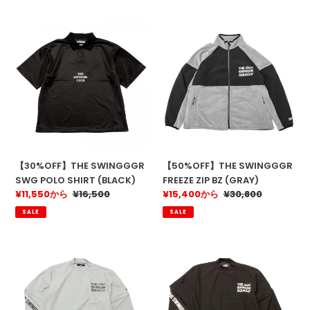
格
格
【30%OFF】
【50%OFF】
THE
THE
SWINGGGR
SWINGGGR
SWG
FREEZE
POLO
ZIP
SHIRT
BZ
(BLACK)
(GRAY)
【30%OFF】THE SWINGGGR
【50%OFF】THE SWINGGGR
SWG POLO SHIRT (BLACK)
FREEZE ZIP BZ (GRAY)
販
¥11,550から
通
¥16,500
販
¥15,400から
通
¥30,800
売
常
売
常
SALE
SALE
価
価
価
価
格
格
格
格
【50%OFF】
【50%OFF】
THE
THE
SWINGGGR
SWINGGGR
THIN
THIN
NYLON
NYLON