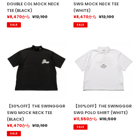
DOUBLE COL MOCK NECK
SWG MOCK NECK TEE
TEE (BLACK)
(WHITE)
販
¥8,470から
通
¥12,100
販
¥8,470から
通
¥12,100
売
常
売
常
SALE
SALE
価
価
価
価
格
格
格
格
【30%OFF】
【30%OFF】
THE
THE
SWINGGGR
SWINGGGR
SWG
SWG
MOCK
POLO
NECK
SHIRT
TEE
(WHITE)
(BLACK)
【30%OFF】THE SWINGGGR
【30%OFF】THE SWINGGGR
SWG MOCK NECK TEE
SWG POLO SHIRT (WHITE)
販
¥11,550から
通
¥16,500
(BLACK)
売
常
販
¥8,470から
通
¥12,100
SALE
価
価
売
常
SALE
格
格
価
価