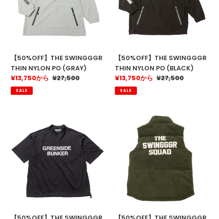
PO
PO
(GRAY)
(BLACK)
【50%OFF】THE SWINGGGR
【50%OFF】THE SWINGGGR
THIN NYLON PO (GRAY)
THIN NYLON PO (BLACK)
販
¥13,750から
通
¥27,500
販
¥13,750から
通
¥27,500
売
常
売
常
SALE
SALE
価
価
価
価
格
格
格
格
【50%OFF】
【50%OFF】
THE
THE
SWINGGGR
SWINGGGR
SWG
SWG
TEE
SHEEP
SHIRT-
BOA
B
VEST(OLIVE)
(BLACK)
【50%OFF】THE SWINGGGR
【50%OFF】THE SWINGGGR